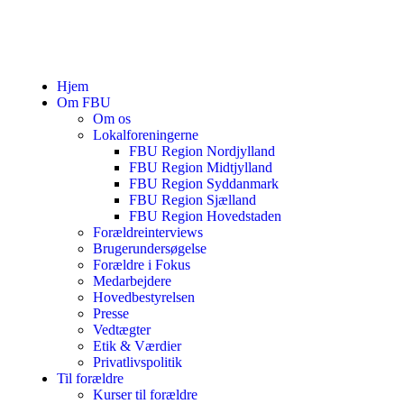
Hjem
Om FBU
Om os
Lokalforeningerne
FBU Region Nordjylland
FBU Region Midtjylland
FBU Region Syddanmark
FBU Region Sjælland
FBU Region Hovedstaden
Forældreinterviews
Brugerundersøgelse
Forældre i Fokus
Medarbejdere
Hovedbestyrelsen
Presse
Vedtægter
Etik & Værdier
Privatlivspolitik
Til forældre
Kurser til forældre