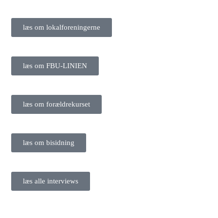
læs om lokalforeningerne
læs om FBU-LINIEN
læs om forældrekurset
læs om bisidning
læs alle interviews