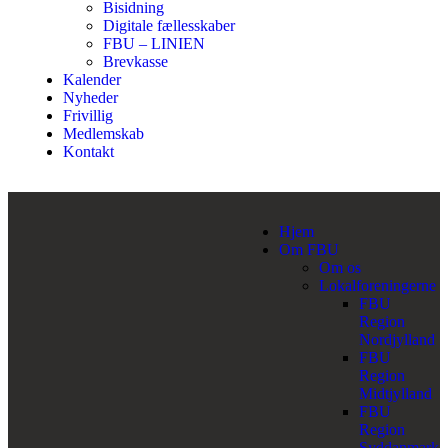
Bisidning
Digitale fællesskaber
FBU – LINIEN
Brevkasse
Kalender
Nyheder
Frivillig
Medlemskab
Kontakt
Hjem
Om FBU
Om os
Lokalforeningerne
FBU
Region
Nordjylland
FBU
Region
Midtjylland
FBU
Region
Syddanmark