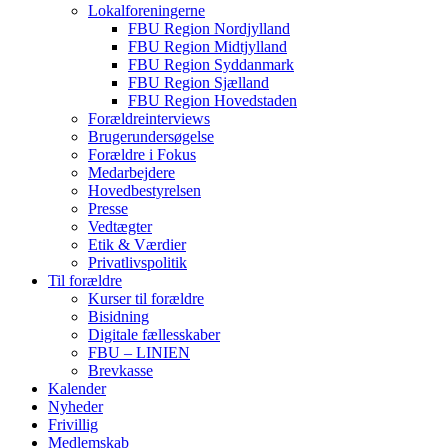
Lokalforeningerne
FBU Region Nordjylland
FBU Region Midtjylland
FBU Region Syddanmark
FBU Region Sjælland
FBU Region Hovedstaden
Forældreinterviews
Brugerundersøgelse
Forældre i Fokus
Medarbejdere
Hovedbestyrelsen
Presse
Vedtægter
Etik & Værdier
Privatlivspolitik
Til forældre
Kurser til forældre
Bisidning
Digitale fællesskaber
FBU – LINIEN
Brevkasse
Kalender
Nyheder
Frivillig
Medlemskab