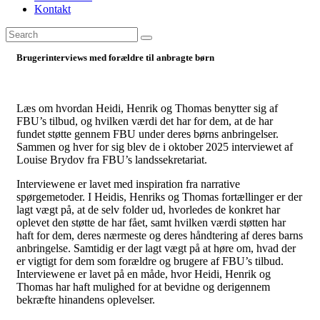
Kontakt
Brugerinterviews med forældre til anbragte børn
Læs om hvordan Heidi, Henrik og Thomas benytter sig af
FBU’s tilbud, og hvilken værdi det har for dem, at de har
fundet støtte gennem FBU under deres børns anbringelser.
Sammen og hver for sig blev de i oktober 2025 interviewet af
Louise Brydov fra FBU’s landssekretariat.
Interviewene er lavet med inspiration fra narrative
spørgemetoder. I Heidis, Henriks og Thomas fortællinger er der
lagt vægt på, at de selv folder ud, hvorledes de konkret har
oplevet den støtte de har fået, samt hvilken værdi støtten har
haft for dem, deres nærmeste og deres håndtering af deres barns
anbringelse. Samtidig er der lagt vægt på at høre om, hvad der
er vigtigt for dem som forældre og brugere af FBU’s tilbud.
Interviewene er lavet på en måde, hvor Heidi, Henrik og
Thomas har haft mulighed for at bevidne og derigennem
bekræfte hinandens oplevelser.