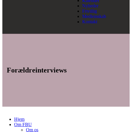
Kalender
Nyheder
Frivillig
Medlemskab
Kontakt
Forældreinterviews
Hjem
Om FBU
Om os