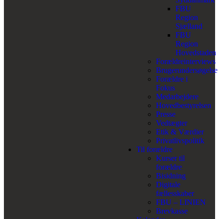
FBU
Region
Sjælland
FBU
Region
Hovedstaden
Forældreinterviews
Brugerundersøgelse
Forældre i
Fokus
Medarbejdere
Hovedbestyrelsen
Presse
Vedtægter
Etik & Værdier
Privatlivspolitik
Til forældre
Kurser til
forældre
Bisidning
Digitale
fællesskaber
FBU – LINIEN
Brevkasse