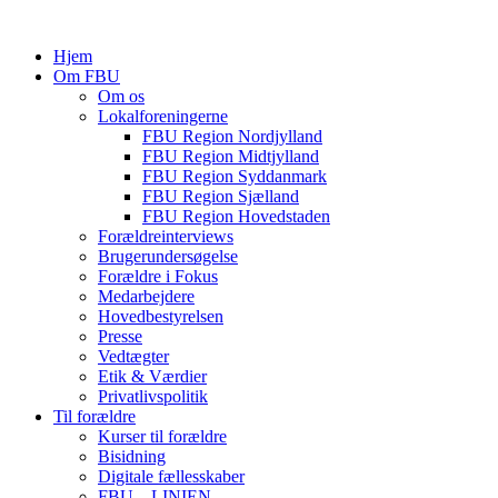
Hjem
Om FBU
Om os
Lokalforeningerne
FBU Region Nordjylland
FBU Region Midtjylland
FBU Region Syddanmark
FBU Region Sjælland
FBU Region Hovedstaden
Forældreinterviews
Brugerundersøgelse
Forældre i Fokus
Medarbejdere
Hovedbestyrelsen
Presse
Vedtægter
Etik & Værdier
Privatlivspolitik
Til forældre
Kurser til forældre
Bisidning
Digitale fællesskaber
FBU – LINIEN