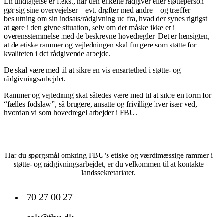
En undtagelse er f.eks., når den enkelte rådgiver eller støtteperson
gør sig sine overvejelser – evt. drøfter med andre – og træffer
beslutning om sin indsats/rådgivning ud fra, hvad der synes rigtigst
at gøre i den givne situation, selv om det måske ikke er i
overensstemmelse med de beskrevne hovedregler. Det er hensigten,
at de etiske rammer og vejledningen skal fungere som støtte for
kvaliteten i det rådgivende arbejde.
De skal være med til at sikre en vis ensartethed i støtte- og
rådgivningsarbejdet.
Rammer og vejledning skal således være med til at sikre en form for
“fælles fodslaw”, så brugere, ansatte og frivillige hver især ved,
hvordan vi som hovedregel arbejder i FBU.
Har du spørgsmål omkring FBU’s etiske og værdimæssige rammer i
støtte- og rådgivningsarbejdet, er du velkommen til at kontakte
landssekretariatet.
70 27 00 27