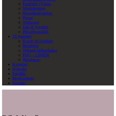
Forældre i Fokus
Medarbejdere
Hovedbestyrelsen
Presse
Vedtægter
Etik & Værdier
Privatlivspolitik
Til forældre
Kurser til forældre
Bisidning
Digitale fællesskaber
FBU – LINIEN
Brevkasse
Kalender
Nyheder
Frivillig
Medlemskab
Kontakt