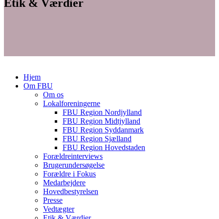
Etik & Værdier
Hjem
Om FBU
Om os
Lokalforeningerne
FBU Region Nordjylland
FBU Region Midtjylland
FBU Region Syddanmark
FBU Region Sjælland
FBU Region Hovedstaden
Forældreinterviews
Brugerundersøgelse
Forældre i Fokus
Medarbejdere
Hovedbestyrelsen
Presse
Vedtægter
Etik & Værdier