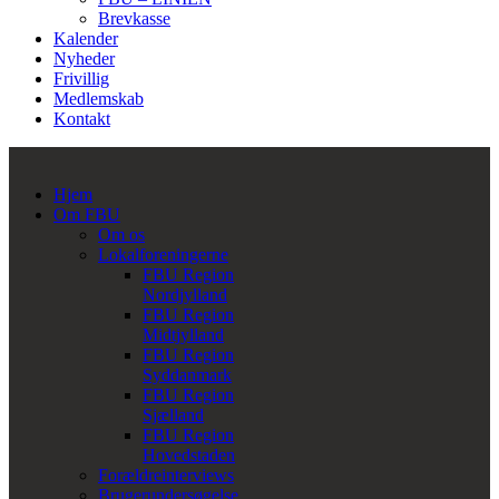
Brevkasse
Kalender
Nyheder
Frivillig
Medlemskab
Kontakt
Hjem
Om FBU
Om os
Lokalforeningerne
FBU Region
Nordjylland
FBU Region
Midtjylland
FBU Region
Syddanmark
FBU Region
Sjælland
FBU Region
Hovedstaden
Forældreinterviews
Brugerundersøgelse