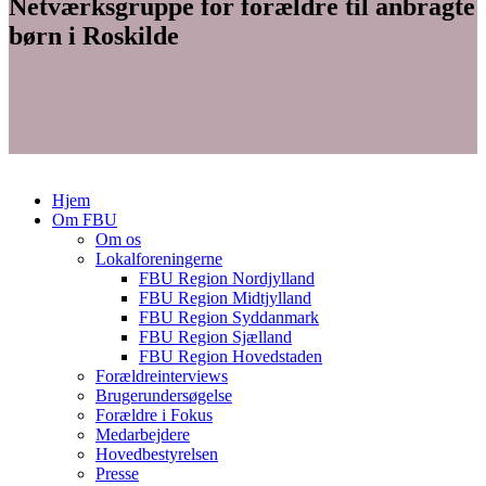
Netværksgruppe for forældre til anbragte
børn i Roskilde
Hjem
Om FBU
Om os
Lokalforeningerne
FBU Region Nordjylland
FBU Region Midtjylland
FBU Region Syddanmark
FBU Region Sjælland
FBU Region Hovedstaden
Forældreinterviews
Brugerundersøgelse
Forældre i Fokus
Medarbejdere
Hovedbestyrelsen
Presse