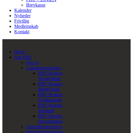
Brevkasse
Kalender
Nyheder
Frivillig
Medlemskab
Kontakt
Hjem
Om FBU
Om os
Lokalforeningerne
FBU Region
Nordjylland
FBU Region
Midtjylland
FBU Region
Syddanmark
FBU Region
Sjælland
FBU Region
Hovedstaden
Forældreinterviews
Brugerundersøgelse