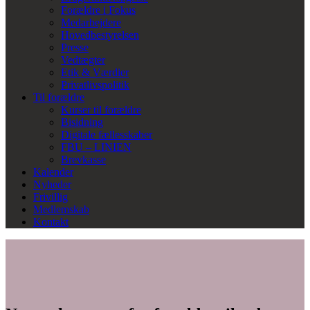
Forældre i Fokus
Medarbejdere
Hovedbestyrelsen
Presse
Vedtægter
Etik & Værdier
Privatlivspolitik
Til forældre
Kurser til forældre
Bisidning
Digitale fællesskaber
FBU – LINIEN
Brevkasse
Kalender
Nyheder
Frivillig
Medlemskab
Kontakt