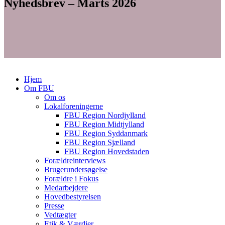
Nyhedsbrev – Marts 2026
Hjem
Om FBU
Om os
Lokalforeningerne
FBU Region Nordjylland
FBU Region Midtjylland
FBU Region Syddanmark
FBU Region Sjælland
FBU Region Hovedstaden
Forældreinterviews
Brugerundersøgelse
Forældre i Fokus
Medarbejdere
Hovedbestyrelsen
Presse
Vedtægter
Etik & Værdier