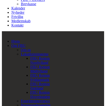
Brevkasse
Kalender
Nyheder
Frivillig
Medlemskab
Kontakt
Hjem
Om FBU
Om os
Lokalforeningerne
FBU Region
Nordjylland
FBU Region
Midtjylland
FBU Region
Syddanmark
FBU Region
Sjælland
FBU Region
Hovedstaden
Forældreinterviews
Brugerundersøgelse