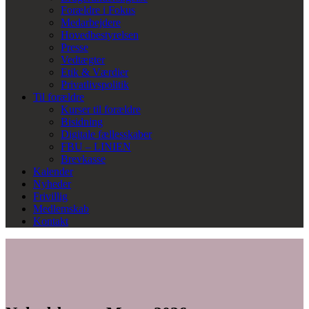
Forældre i Fokus
Medarbejdere
Hovedbestyrelsen
Presse
Vedtægter
Etik & Værdier
Privatlivspolitik
Til forældre
Kurser til forældre
Bisidning
Digitale fællesskaber
FBU – LINIEN
Brevkasse
Kalender
Nyheder
Frivillig
Medlemskab
Kontakt