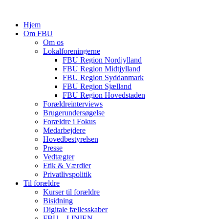
Hjem
Om FBU
Om os
Lokalforeningerne
FBU Region Nordjylland
FBU Region Midtjylland
FBU Region Syddanmark
FBU Region Sjælland
FBU Region Hovedstaden
Forældreinterviews
Brugerundersøgelse
Forældre i Fokus
Medarbejdere
Hovedbestyrelsen
Presse
Vedtægter
Etik & Værdier
Privatlivspolitik
Til forældre
Kurser til forældre
Bisidning
Digitale fællesskaber
FBU – LINIEN