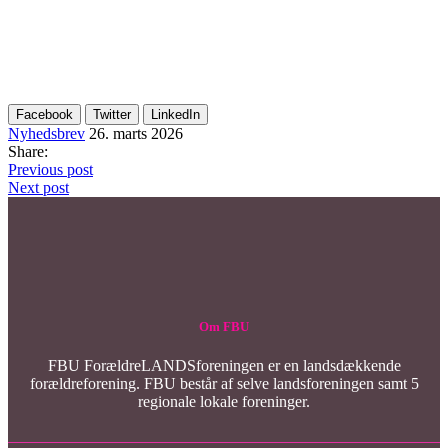
Facebook
Twitter
LinkedIn
Nyhedsbrev
26. marts 2026
Share:
Indlægsnavigation
Previous
Previous post
post:
Next
Next post
post:
Om FBU
FBU ForældreLANDSforeningen er en landsdækkende
forældreforening. FBU består af selve landsforeningen samt 5
regionale lokale foreninger.