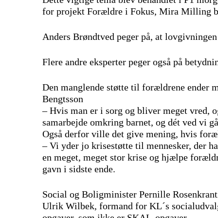
for projekt Forældre i Fokus, Mira Milling b
Anders Brøndtved peger på, at lovgivningen b
Flere andre eksperter peger også på betydnin
Den manglende støtte til forældrene ender m
Bengtsson
– Hvis man er i sorg og bliver meget vred, 
samarbejde omkring barnet, og dét ved vi gå
Også derfor ville det give mening, hvis foræl
– Vi yder jo krisestøtte til mennesker, der h
en meget, meget stor krise og hjælpe forældre
gavn i sidste ende.
Social og Boligminister Pernille Rosenkrantz
Ulrik Wilbek, formand for KL´s socialudvalg
opgaver, som ikke er SKAL-opgaver.