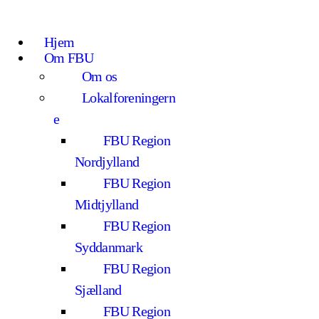
HJ
Hjem
Om FBU
OM
Om os
Lokalforeningern
TI
e
FBU Region
KA
Nordjylland
FBU Region
N
Midtjylland
FBU Region
FR
Syddanmark
FBU Region
M
Sjælland
FBU Region