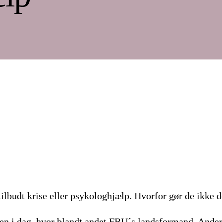
tilbudt krise eller psykologhjælp. Hvorfor gør de ikke d
gen i dag, hvor blandt andet FBU´s landsformand, Ande