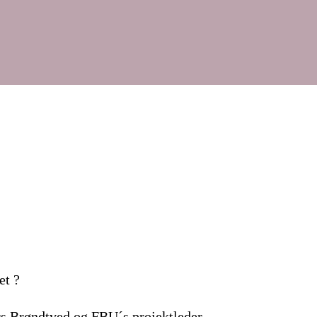
et ?
rs Brøndtved og FBU´s projektleder