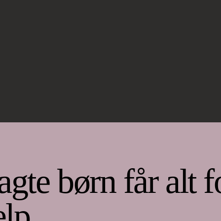
agte børn får alt f
ælp