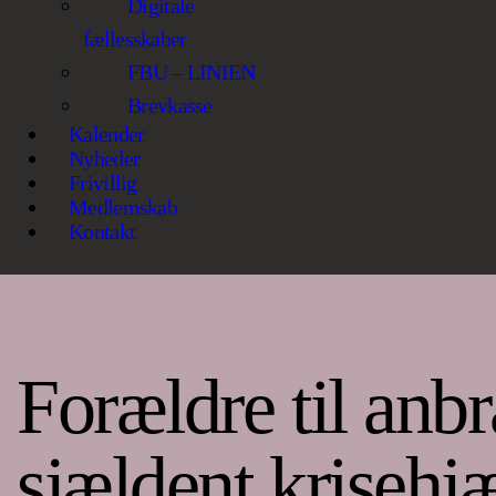
Digitale
fællesskaber
FBU – LINIEN
Brevkasse
Kalender
Nyheder
Frivillig
Medlemskab
Kontakt
Forældre til anbr
sjældent krisehj