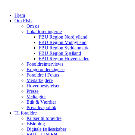
Hjem
Om FBU
Om os
Lokalforeningerne
FBU Region Nordjylland
FBU Region Midtjylland
FBU Region Syddanmark
FBU Region Sjælland
FBU Region Hovedstaden
Forældreinterviews
Brugerundersøgelse
Forældre i Fokus
Medarbejdere
Hovedbestyrelsen
Presse
Vedtægter
Etik & Værdier
Privatlivspolitik
Til forældre
Kurser til forældre
Bisidning
Digitale fællesskaber
FBU – LINIEN