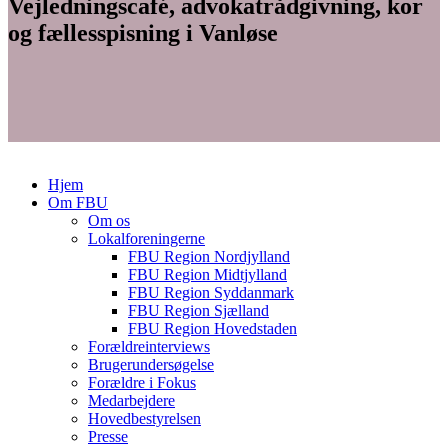
Vejledningscafé, advokatrådgivning, kor
og fællesspisning i Vanløse
Hjem
Om FBU
Om os
Lokalforeningerne
FBU Region Nordjylland
FBU Region Midtjylland
FBU Region Syddanmark
FBU Region Sjælland
FBU Region Hovedstaden
Forældreinterviews
Brugerundersøgelse
Forældre i Fokus
Medarbejdere
Hovedbestyrelsen
Presse