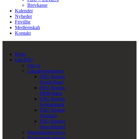
Brevkasse
Kalender
Nyheder
Frivillig
Medlemskab
Kontakt
Hjem
Om FBU
Om os
Lokalforeningerne
FBU Region
Nordjylland
FBU Region
Midtjylland
FBU Region
Syddanmark
FBU Region
Sjælland
FBU Region
Hovedstaden
Forældreinterviews
Brugerundersøgelse