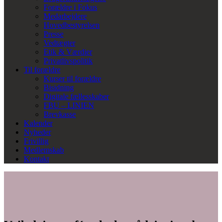
Forældre i Fokus
Medarbejdere
Hovedbestyrelsen
Presse
Vedtægter
Etik & Værdier
Privatlivspolitik
Til forældre
Kurser til forældre
Bisidning
Digitale fællesskaber
FBU – LINIEN
Brevkasse
Kalender
Nyheder
Frivillig
Medlemskab
Kontakt