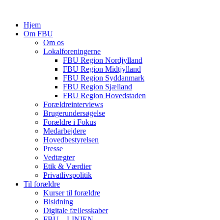
Hjem
Om FBU
Om os
Lokalforeningerne
FBU Region Nordjylland
FBU Region Midtjylland
FBU Region Syddanmark
FBU Region Sjælland
FBU Region Hovedstaden
Forældreinterviews
Brugerundersøgelse
Forældre i Fokus
Medarbejdere
Hovedbestyrelsen
Presse
Vedtægter
Etik & Værdier
Privatlivspolitik
Til forældre
Kurser til forældre
Bisidning
Digitale fællesskaber
FBU – LINIEN