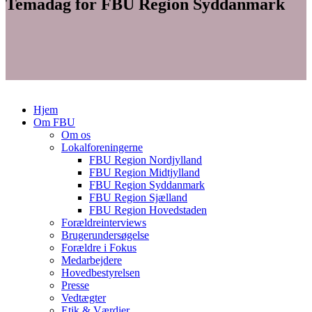
Temadag for FBU Region Syddanmark
Hjem
Om FBU
Om os
Lokalforeningerne
FBU Region Nordjylland
FBU Region Midtjylland
FBU Region Syddanmark
FBU Region Sjælland
FBU Region Hovedstaden
Forældreinterviews
Brugerundersøgelse
Forældre i Fokus
Medarbejdere
Hovedbestyrelsen
Presse
Vedtægter
Etik & Værdier