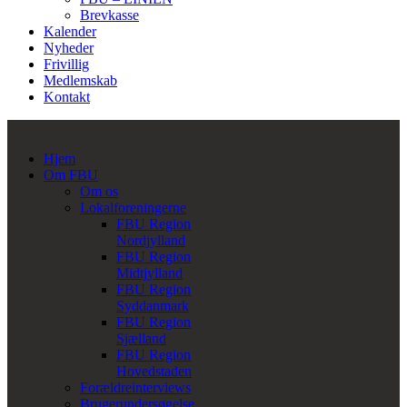
Brevkasse
Kalender
Nyheder
Frivillig
Medlemskab
Kontakt
Hjem
Om FBU
Om os
Lokalforeningerne
FBU Region
Nordjylland
FBU Region
Midtjylland
FBU Region
Syddanmark
FBU Region
Sjælland
FBU Region
Hovedstaden
Forældreinterviews
Brugerundersøgelse