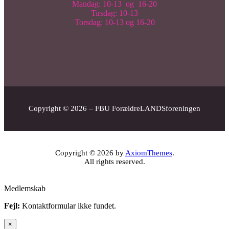
Mandag: 10-13 og 16-20
Tirsdag: 10-13
Torsdag: 10-13 og 16-20
Copyright © 2026 – FBU ForældreLANDSforeningen
Copyright © 2026 by
AxiomThemes
.
All rights reserved.
Medlemskab
Fejl:
Kontaktformular ikke fundet.
×