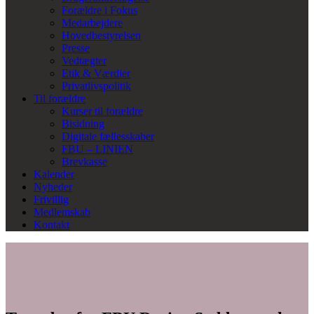
Forældre i Fokus
Medarbejdere
Hovedbestyrelsen
Presse
Vedtægter
Etik & Værdier
Privatlivspolitik
Til forældre
Kurser til forældre
Bisidning
Digitale fællesskaber
FBU – LINIEN
Brevkasse
Kalender
Nyheder
Frivillig
Medlemskab
Kontakt