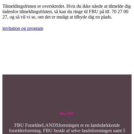
Tilmeldingsfristen er overskredet. Hvis du ikke nåede at tilmelde dig
indenfor tilmeldingsfristen, så kan du ringe til FBU på tlf. 70 27 00
27, og så vil vi se, om det er muligt at tilbyde dig en plads.
invitation og program
Om FBU
FBU ForældreLANDSforeningen er en landsdækkende
forældreforening. FBU består af selve landsforeningen samt 5