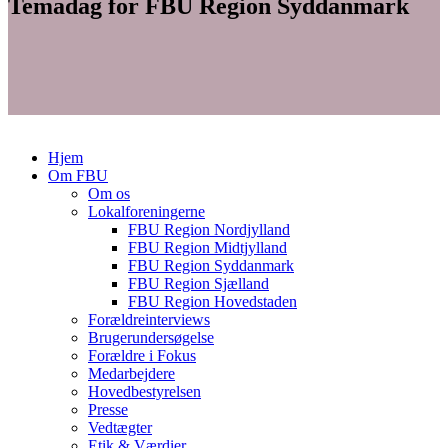
Temadag for FBU Region Syddanmark
Hjem
Om FBU
Om os
Lokalforeningerne
FBU Region Nordjylland
FBU Region Midtjylland
FBU Region Syddanmark
FBU Region Sjælland
FBU Region Hovedstaden
Forældreinterviews
Brugerundersøgelse
Forældre i Fokus
Medarbejdere
Hovedbestyrelsen
Presse
Vedtægter
Etik & Værdier