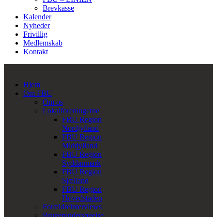
Brevkasse
Kalender
Nyheder
Frivillig
Medlemskab
Kontakt
Hjem
Om FBU
Om os
Lokalforeningerne
FBU Region
Nordjylland
FBU Region
Midtjylland
FBU Region
Syddanmark
FBU Region
Sjælland
FBU Region
Hovedstaden
Forældreinterviews
Brugerundersøgelse