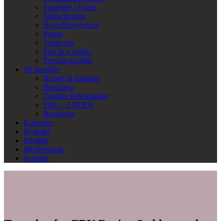
Forældre i Fokus
Medarbejdere
Hovedbestyrelsen
Presse
Vedtægter
Etik & Værdier
Privatlivspolitik
Til forældre
Kurser til forældre
Bisidning
Digitale fællesskaber
FBU – LINIEN
Brevkasse
Kalender
Nyheder
Frivillig
Medlemskab
Kontakt