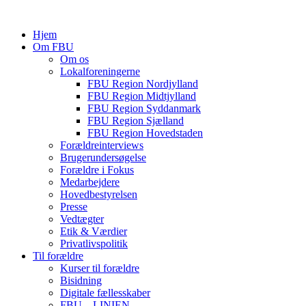
Hjem
Om FBU
Om os
Lokalforeningerne
FBU Region Nordjylland
FBU Region Midtjylland
FBU Region Syddanmark
FBU Region Sjælland
FBU Region Hovedstaden
Forældreinterviews
Brugerundersøgelse
Forældre i Fokus
Medarbejdere
Hovedbestyrelsen
Presse
Vedtægter
Etik & Værdier
Privatlivspolitik
Til forældre
Kurser til forældre
Bisidning
Digitale fællesskaber
FBU – LINIEN