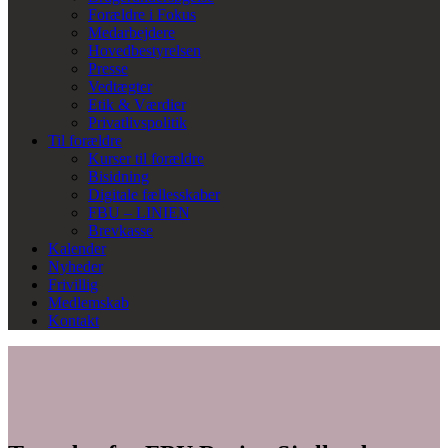
Forældre i Fokus
Medarbejdere
Hovedbestyrelsen
Presse
Vedtægter
Etik & Værdier
Privatlivspolitik
Til forældre
Kurser til forældre
Bisidning
Digitale fællesskaber
FBU – LINIEN
Brevkasse
Kalender
Nyheder
Frivillig
Medlemskab
Kontakt