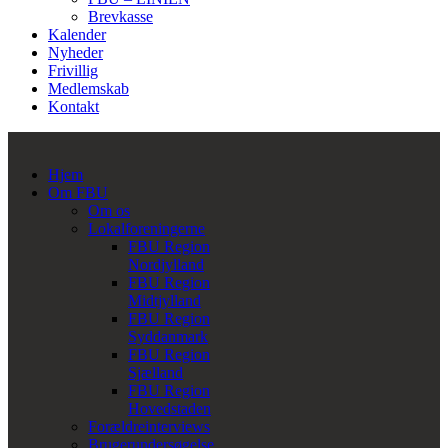
Brevkasse
Kalender
Nyheder
Frivillig
Medlemskab
Kontakt
Hjem
Om FBU
Om os
Lokalforeningerne
FBU Region
Nordjylland
FBU Region
Midtjylland
FBU Region
Syddanmark
FBU Region
Sjælland
FBU Region
Hovedstaden
Forældreinterviews
Brugerundersøgelse