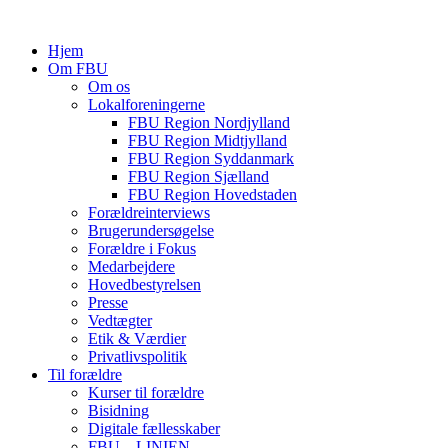
Hjem
Om FBU
Om os
Lokalforeningerne
FBU Region Nordjylland
FBU Region Midtjylland
FBU Region Syddanmark
FBU Region Sjælland
FBU Region Hovedstaden
Forældreinterviews
Brugerundersøgelse
Forældre i Fokus
Medarbejdere
Hovedbestyrelsen
Presse
Vedtægter
Etik & Værdier
Privatlivspolitik
Til forældre
Kurser til forældre
Bisidning
Digitale fællesskaber
FBU – LINIEN