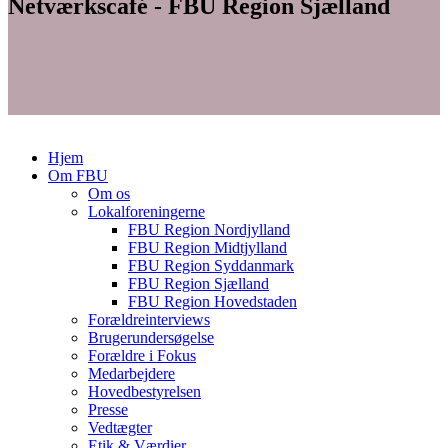
Netværkscafé - FBU Region Sjælland
Hjem
Om FBU
Om os
Lokalforeningerne
FBU Region Nordjylland
FBU Region Midtjylland
FBU Region Syddanmark
FBU Region Sjælland
FBU Region Hovedstaden
Forældreinterviews
Brugerundersøgelse
Forældre i Fokus
Medarbejdere
Hovedbestyrelsen
Presse
Vedtægter
Etik & Værdier