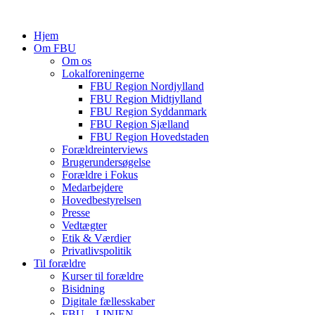
Hjem
Om FBU
Om os
Lokalforeningerne
FBU Region Nordjylland
FBU Region Midtjylland
FBU Region Syddanmark
FBU Region Sjælland
FBU Region Hovedstaden
Forældreinterviews
Brugerundersøgelse
Forældre i Fokus
Medarbejdere
Hovedbestyrelsen
Presse
Vedtægter
Etik & Værdier
Privatlivspolitik
Til forældre
Kurser til forældre
Bisidning
Digitale fællesskaber
FBU – LINIEN