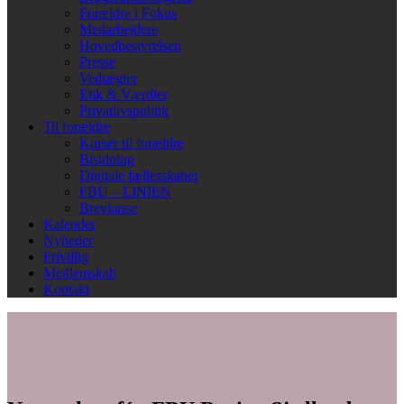
Forældre i Fokus
Medarbejdere
Hovedbestyrelsen
Presse
Vedtægter
Etik & Værdier
Privatlivspolitik
Til forældre
Kurser til forældre
Bisidning
Digitale fællesskaber
FBU – LINIEN
Brevkasse
Kalender
Nyheder
Frivillig
Medlemskab
Kontakt