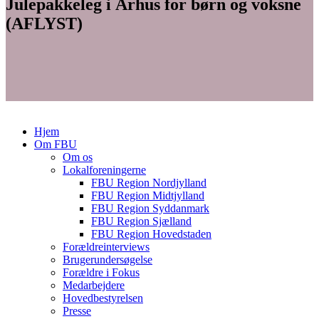
Julepakkeleg i Århus for børn og voksne
(AFLYST)
Hjem
Om FBU
Om os
Lokalforeningerne
FBU Region Nordjylland
FBU Region Midtjylland
FBU Region Syddanmark
FBU Region Sjælland
FBU Region Hovedstaden
Forældreinterviews
Brugerundersøgelse
Forældre i Fokus
Medarbejdere
Hovedbestyrelsen
Presse