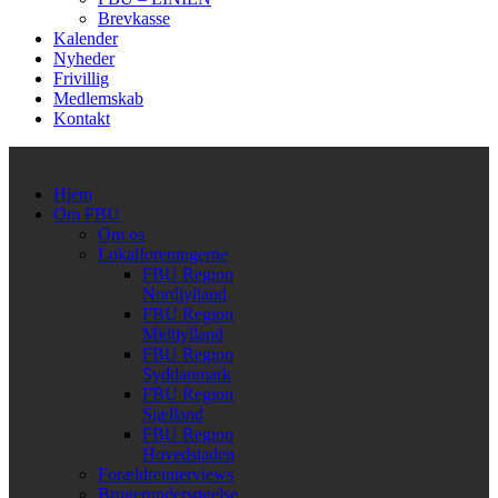
Brevkasse
Kalender
Nyheder
Frivillig
Medlemskab
Kontakt
Hjem
Om FBU
Om os
Lokalforeningerne
FBU Region
Nordjylland
FBU Region
Midtjylland
FBU Region
Syddanmark
FBU Region
Sjælland
FBU Region
Hovedstaden
Forældreinterviews
Brugerundersøgelse