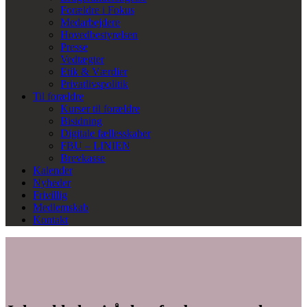
Forældre i Fokus
Medarbejdere
Hovedbestyrelsen
Presse
Vedtægter
Etik & Værdier
Privatlivspolitik
Til forældre
Kurser til forældre
Bisidning
Digitale fællesskaber
FBU – LINIEN
Brevkasse
Kalender
Nyheder
Frivillig
Medlemskab
Kontakt