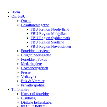
Hjem
Om FBU
Om os
Lokalforeningerne
FBU Region Nordjylland
FBU Region Midtjylland
FBU Region Syddanmark
FBU Region Sjælland
FBU Region Hovedstaden
Forældreinterviews
Brugerundersøgelse
Forældre i Fokus
Medarbejdere
Hovedbestyrelsen
Presse
Vedtægter
Etik & Værdier
Privatlivspolitik
Til forældre
Kurser til forældre
Bisidning
Digitale fællesskaber
FBU – LINIEN