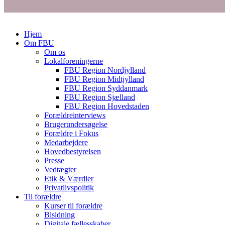
Hjem
Om FBU
Om os
Lokalforeningerne
FBU Region Nordjylland
FBU Region Midtjylland
FBU Region Syddanmark
FBU Region Sjælland
FBU Region Hovedstaden
Forældreinterviews
Brugerundersøgelse
Forældre i Fokus
Medarbejdere
Hovedbestyrelsen
Presse
Vedtægter
Etik & Værdier
Privatlivspolitik
Til forældre
Kurser til forældre
Bisidning
Digitale fællesskaber