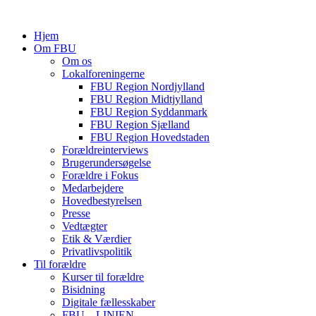
Hjem
Om FBU
Om os
Lokalforeningerne
FBU Region Nordjylland
FBU Region Midtjylland
FBU Region Syddanmark
FBU Region Sjælland
FBU Region Hovedstaden
Forældreinterviews
Brugerundersøgelse
Forældre i Fokus
Medarbejdere
Hovedbestyrelsen
Presse
Vedtægter
Etik & Værdier
Privatlivspolitik
Til forældre
Kurser til forældre
Bisidning
Digitale fællesskaber
FBU – LINIEN