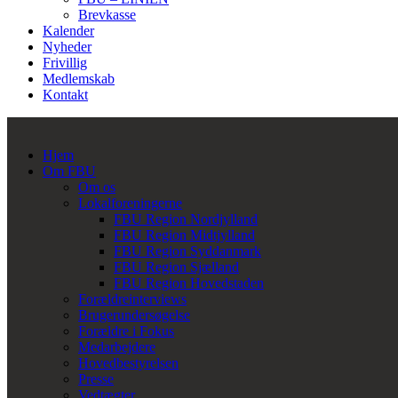
Brevkasse
Kalender
Nyheder
Frivillig
Medlemskab
Kontakt
Hjem
Om FBU
Om os
Lokalforeningerne
FBU Region Nordjylland
FBU Region Midtjylland
FBU Region Syddanmark
FBU Region Sjælland
FBU Region Hovedstaden
Forældreinterviews
Brugerundersøgelse
Forældre i Fokus
Medarbejdere
Hovedbestyrelsen
Presse
Vedtægter