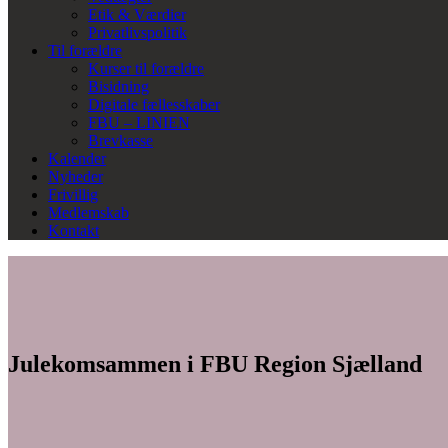
Etik & Værdier
Privatlivspolitik
Til forældre
Kurser til forældre
Bisidning
Digitale fællesskaber
FBU – LINIEN
Brevkasse
Kalender
Nyheder
Frivillig
Medlemskab
Kontakt
Julekomsammen i FBU Region Sjælland