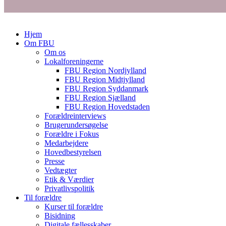
Hjem
Om FBU
Om os
Lokalforeningerne
FBU Region Nordjylland
FBU Region Midtjylland
FBU Region Syddanmark
FBU Region Sjælland
FBU Region Hovedstaden
Forældreinterviews
Brugerundersøgelse
Forældre i Fokus
Medarbejdere
Hovedbestyrelsen
Presse
Vedtægter
Etik & Værdier
Privatlivspolitik
Til forældre
Kurser til forældre
Bisidning
Digitale fællesskaber