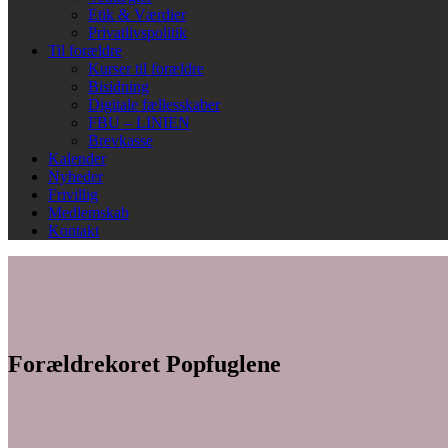
Etik & Værdier
Privatlivspolitik
Til forældre
Kurser til forældre
Bisidning
Digitale fællesskaber
FBU – LINIEN
Brevkasse
Kalender
Nyheder
Frivillig
Medlemskab
Kontakt
Forældrekoret Popfuglene