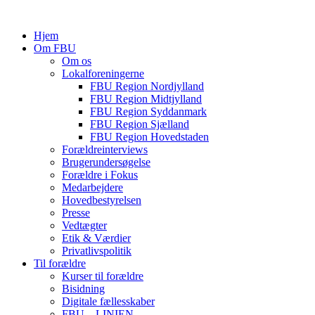
Hjem
Om FBU
Om os
Lokalforeningerne
FBU Region Nordjylland
FBU Region Midtjylland
FBU Region Syddanmark
FBU Region Sjælland
FBU Region Hovedstaden
Forældreinterviews
Brugerundersøgelse
Forældre i Fokus
Medarbejdere
Hovedbestyrelsen
Presse
Vedtægter
Etik & Værdier
Privatlivspolitik
Til forældre
Kurser til forældre
Bisidning
Digitale fællesskaber
FBU – LINIEN