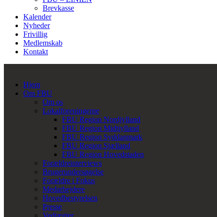
Brevkasse
Kalender
Nyheder
Frivillig
Medlemskab
Kontakt
Hjem
Om FBU
Om os
Lokalforeningerne
FBU Region Nordjylland
FBU Region Midtjylland
FBU Region Syddanmark
FBU Region Sjælland
FBU Region Hovedstaden
Forældreinterviews
Brugerundersøgelse
Forældre i Fokus
Medarbejdere
Hovedbestyrelsen
Presse
Vedtægter