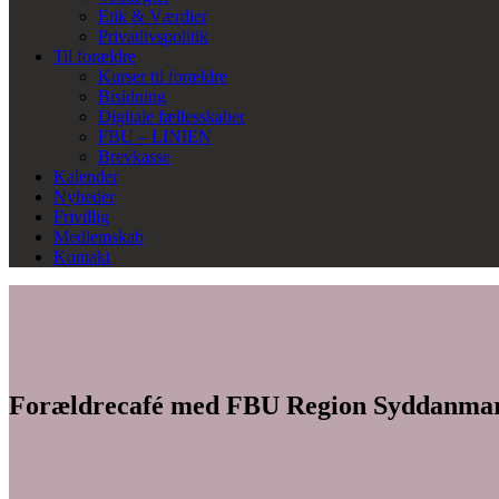
Etik & Værdier
Privatlivspolitik
Til forældre
Kurser til forældre
Bisidning
Digitale fællesskaber
FBU – LINIEN
Brevkasse
Kalender
Nyheder
Frivillig
Medlemskab
Kontakt
Forældrecafé med FBU Region Syddanma