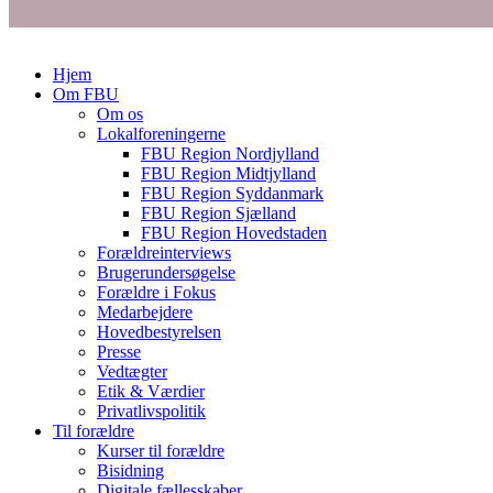
Hjem
Om FBU
Om os
Lokalforeningerne
FBU Region Nordjylland
FBU Region Midtjylland
FBU Region Syddanmark
FBU Region Sjælland
FBU Region Hovedstaden
Forældreinterviews
Brugerundersøgelse
Forældre i Fokus
Medarbejdere
Hovedbestyrelsen
Presse
Vedtægter
Etik & Værdier
Privatlivspolitik
Til forældre
Kurser til forældre
Bisidning
Digitale fællesskaber