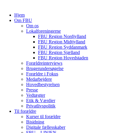
Hjem
Om FBU
Om os
Lokalforeningerne
FBU Region Nordjylland
FBU Region Midtjylland
FBU Region Syddanmark
FBU Region Sjælland
FBU Region Hovedstaden
Forældreinterviews
Brugerundersøgelse
Forældre i Fokus
Medarbejdere
Hovedbestyrelsen
Presse
Vedtægter
Etik & Værdier
Privatlivspolitik
Til forældre
Kurser til forældre
Bisidning
Digitale fællesskaber
FBU – LINIEN