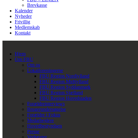
Brevkasse
Kalender
Nyheder
Frivillig
Medlemskab
Kontakt
Hjem
Om FBU
Om os
Lokalforeningerne
FBU Region Nordjylland
FBU Region Midtjylland
FBU Region Syddanmark
FBU Region Sjælland
FBU Region Hovedstaden
Forældreinterviews
Brugerundersøgelse
Forældre i Fokus
Medarbejdere
Hovedbestyrelsen
Presse
Vedtægter