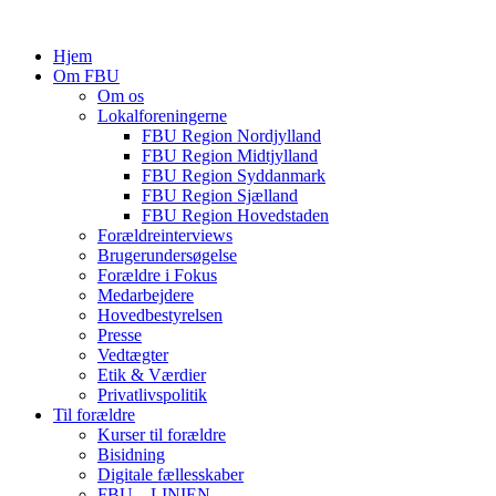
Hjem
Om FBU
Om os
Lokalforeningerne
FBU Region Nordjylland
FBU Region Midtjylland
FBU Region Syddanmark
FBU Region Sjælland
FBU Region Hovedstaden
Forældreinterviews
Brugerundersøgelse
Forældre i Fokus
Medarbejdere
Hovedbestyrelsen
Presse
Vedtægter
Etik & Værdier
Privatlivspolitik
Til forældre
Kurser til forældre
Bisidning
Digitale fællesskaber
FBU – LINIEN