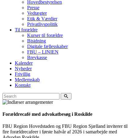
Hovedbestyrelsen
Presse
Vedtægter
Etik & Værdier
Privatlivspolitik
Til forældre
Kurser til forældre
Bisidning
Digitale fællesskaber
FBU – LINIEN
Brevkasse
Kalender
Nyheder
Frivillig
Medlemskab
Kontakt
Forældrecafé med advokatbesøg i Roskilde
FBU Region Hovedstaden og FBU Region Sjælland inviterer til
fire forældrecafeer i første halvår af 2026 i samarbejde med
Advodan Roskilde.