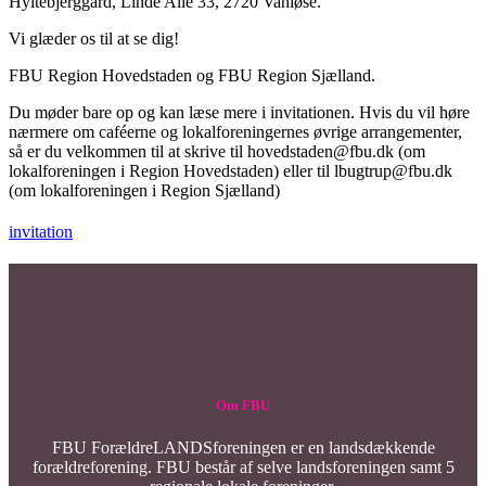
Hyltebjerggård, Linde Alle 33, 2720 Vanløse.
Vi glæder os til at se dig!
FBU Region Hovedstaden og FBU Region Sjælland.
Du møder bare op og kan læse mere i invitationen. Hvis du vil høre
nærmere om caféerne og lokalforeningernes øvrige arrangementer,
så er du velkommen til at skrive til hovedstaden@fbu.dk (om
lokalforeningen i Region Hovedstaden) eller til lbugtrup@fbu.dk
(om lokalforeningen i Region Sjælland)
invitation
Om FBU
FBU ForældreLANDSforeningen er en landsdækkende
forældreforening. FBU består af selve landsforeningen samt 5