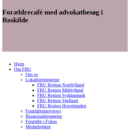
Forældrecafé med advokatbesøg i
Roskilde
Hjem
Om FBU
Om os
Lokalforeningerne
FBU Region Nordjylland
FBU Region Midtjylland
FBU Region Syddanmark
FBU Region Sjælland
FBU Region Hovedstaden
Forældreinterviews
Brugerundersøgelse
Forældre i Fokus
Medarbejdere