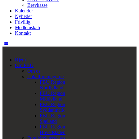
Brevkasse
Kalender
Nyheder
Frivillig
Medlemskab
Kontakt
Hjem
Om FBU
Om os
Lokalforeningerne
FBU Region
Nordjylland
FBU Region
Midtjylland
FBU Region
Syddanmark
FBU Region
Sjælland
FBU Region
Hovedstaden
Forældreinterviews