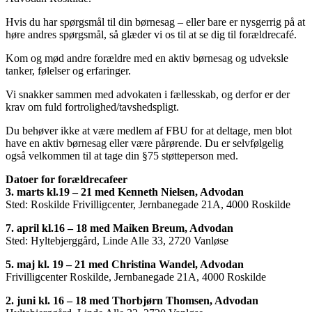
Hvis du har spørgsmål til din børnesag – eller bare er nysgerrig på at
høre andres spørgsmål, så glæder vi os til at se dig til forældrecafé.
Kom og mød andre forældre med en aktiv børnesag og udveksle
tanker, følelser og erfaringer.
Vi snakker sammen med advokaten i fællesskab, og derfor er der
krav om fuld fortrolighed/tavshedspligt.
Du behøver ikke at være medlem af FBU for at deltage, men blot
have en aktiv børnesag eller være pårørende. Du er selvfølgelig
også velkommen til at tage din §75 støtteperson med.
Datoer for forældrecafeer
3. marts kl.19 – 21 med Kenneth Nielsen, Advodan
Sted: Roskilde Frivilligcenter, Jernbanegade 21A, 4000 Roskilde
7. april kl.16 – 18 med Maiken Breum, Advodan
Sted: Hyltebjerggård, Linde Alle 33, 2720 Vanløse
5. maj kl. 19 – 21 med Christina Wandel, Advodan
Frivilligcenter Roskilde, Jernbanegade 21A, 4000 Roskilde
2. juni kl. 16 – 18 med Thorbjørn Thomsen, Advodan