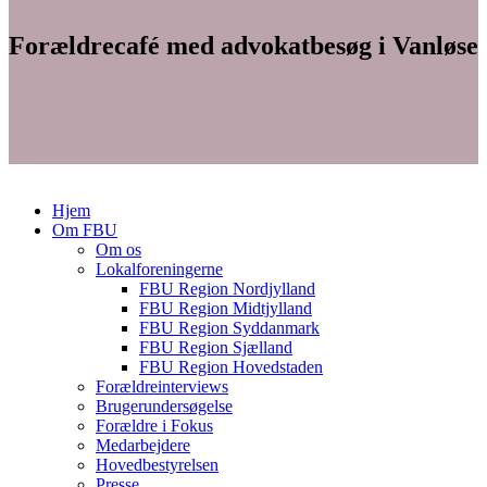
Forældrecafé med advokatbesøg i Vanløse
Hjem
Om FBU
Om os
Lokalforeningerne
FBU Region Nordjylland
FBU Region Midtjylland
FBU Region Syddanmark
FBU Region Sjælland
FBU Region Hovedstaden
Forældreinterviews
Brugerundersøgelse
Forældre i Fokus
Medarbejdere
Hovedbestyrelsen
Presse