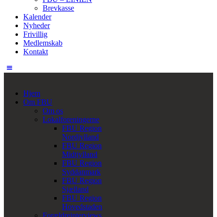
Brevkasse
Kalender
Nyheder
Frivillig
Medlemskab
Kontakt
Hjem
Om FBU
Om os
Lokalforeningerne
FBU Region
Nordjylland
FBU Region
Midtjylland
FBU Region
Syddanmark
FBU Region
Sjælland
FBU Region
Hovedstaden
Forældreinterviews