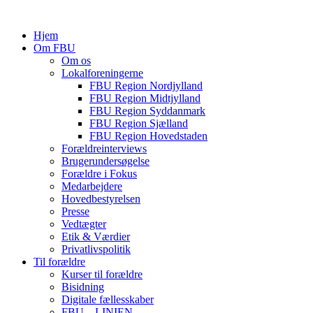
Hjem
Om FBU
Om os
Lokalforeningerne
FBU Region Nordjylland
FBU Region Midtjylland
FBU Region Syddanmark
FBU Region Sjælland
FBU Region Hovedstaden
Forældreinterviews
Brugerundersøgelse
Forældre i Fokus
Medarbejdere
Hovedbestyrelsen
Presse
Vedtægter
Etik & Værdier
Privatlivspolitik
Til forældre
Kurser til forældre
Bisidning
Digitale fællesskaber
FBU – LINIEN