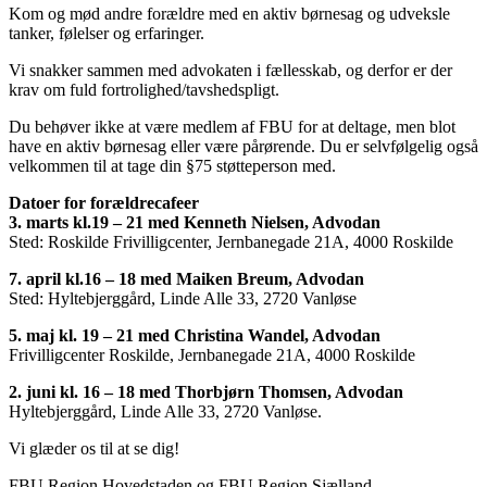
Kom og mød andre forældre med en aktiv børnesag og udveksle
tanker, følelser og erfaringer.
Vi snakker sammen med advokaten i fællesskab, og derfor er der
krav om fuld fortrolighed/tavshedspligt.
Du behøver ikke at være medlem af FBU for at deltage, men blot
have en aktiv børnesag eller være pårørende. Du er selvfølgelig også
velkommen til at tage din §75 støtteperson med.
Datoer for forældrecafeer
3. marts kl.19 – 21 med Kenneth Nielsen, Advodan
Sted: Roskilde Frivilligcenter, Jernbanegade 21A, 4000 Roskilde
7. april kl.16 – 18 med Maiken Breum, Advodan
Sted: Hyltebjerggård, Linde Alle 33, 2720 Vanløse
5. maj kl. 19 – 21 med Christina Wandel, Advodan
Frivilligcenter Roskilde, Jernbanegade 21A, 4000 Roskilde
2. juni kl. 16 – 18 med Thorbjørn Thomsen, Advodan
Hyltebjerggård, Linde Alle 33, 2720 Vanløse.
Vi glæder os til at se dig!
FBU Region Hovedstaden og FBU Region Sjælland.