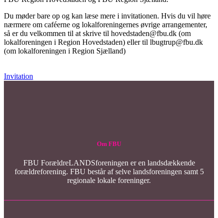
Du møder bare op og kan læse mere i invitationen. Hvis du vil høre
nærmere om caféerne og lokalforeningernes øvrige arrangementer,
så er du velkommen til at skrive til hovedstaden@fbu.dk (om
lokalforeningen i Region Hovedstaden) eller til lbugtrup@fbu.dk
(om lokalforeningen i Region Sjælland)
Invitation
Om FBU
FBU ForældreLANDSforeningen er en landsdækkende
forældreforening. FBU består af selve landsforeningen samt 5
regionale lokale foreninger.