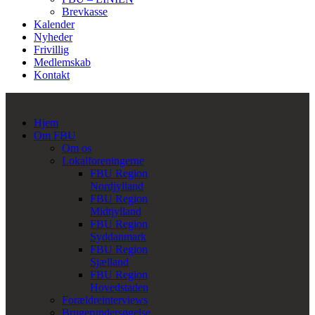
Brevkasse
Kalender
Nyheder
Frivillig
Medlemskab
Kontakt
Hjem
Om FBU
Om os
Lokalforeningerne
FBU Region
Nordjylland
FBU Region
Midtjylland
FBU Region
Syddanmark
FBU Region
Sjælland
FBU Region
Hovedstaden
Forældreinterviews
Brugerundersøgelse