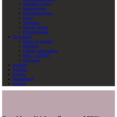
Forældre i Fokus
Medarbejdere
Hovedbestyrelsen
Presse
Vedtægter
Etik & Værdier
Privatlivspolitik
Til forældre
Kurser til forældre
Bisidning
Digitale fællesskaber
FBU – LINIEN
Brevkasse
Kalender
Nyheder
Frivillig
Medlemskab
Kontakt