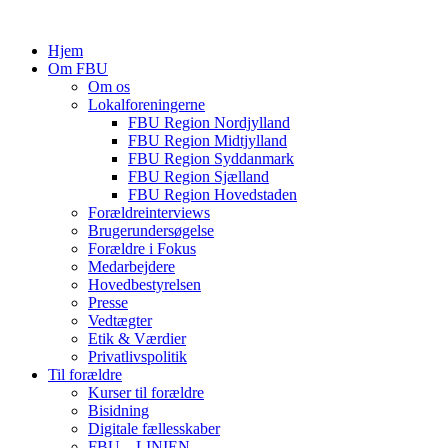
Hjem
Om FBU
Om os
Lokalforeningerne
FBU Region Nordjylland
FBU Region Midtjylland
FBU Region Syddanmark
FBU Region Sjælland
FBU Region Hovedstaden
Forældreinterviews
Brugerundersøgelse
Forældre i Fokus
Medarbejdere
Hovedbestyrelsen
Presse
Vedtægter
Etik & Værdier
Privatlivspolitik
Til forældre
Kurser til forældre
Bisidning
Digitale fællesskaber
FBU – LINIEN