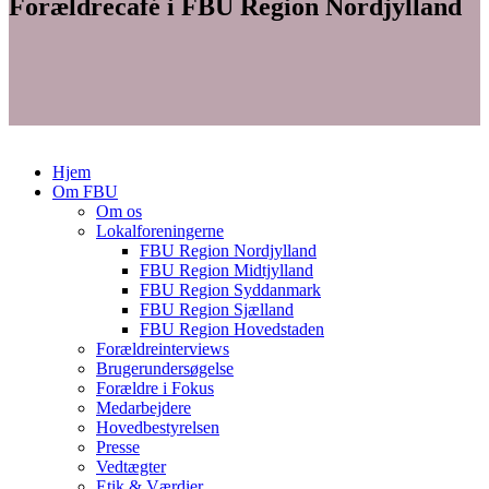
Forældrecafé i FBU Region Nordjylland
Hjem
Om FBU
Om os
Lokalforeningerne
FBU Region Nordjylland
FBU Region Midtjylland
FBU Region Syddanmark
FBU Region Sjælland
FBU Region Hovedstaden
Forældreinterviews
Brugerundersøgelse
Forældre i Fokus
Medarbejdere
Hovedbestyrelsen
Presse
Vedtægter
Etik & Værdier