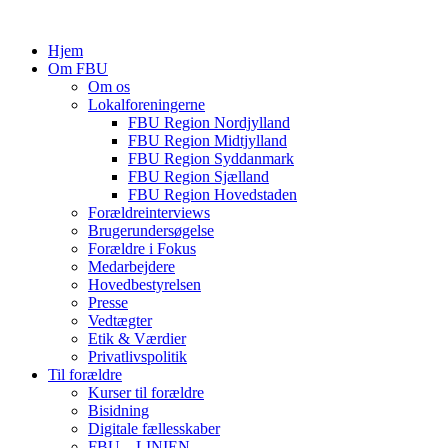
Hjem
Om FBU
Om os
Lokalforeningerne
FBU Region Nordjylland
FBU Region Midtjylland
FBU Region Syddanmark
FBU Region Sjælland
FBU Region Hovedstaden
Forældreinterviews
Brugerundersøgelse
Forældre i Fokus
Medarbejdere
Hovedbestyrelsen
Presse
Vedtægter
Etik & Værdier
Privatlivspolitik
Til forældre
Kurser til forældre
Bisidning
Digitale fællesskaber
FBU – LINIEN