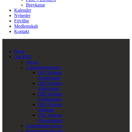
Brevkasse
Kalender
Nyheder
Frivillig
Medlemskab
Kontakt
Hjem
Om FBU
Om os
Lokalforeningerne
FBU Region
Nordjylland
FBU Region
Midtjylland
FBU Region
Syddanmark
FBU Region
Sjælland
FBU Region
Hovedstaden
Forældreinterviews
Brugerundersøgelse