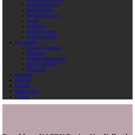
Forældre i Fokus
Medarbejdere
Hovedbestyrelsen
Presse
Vedtægter
Etik & Værdier
Privatlivspolitik
Til forældre
Kurser til forældre
Bisidning
Digitale fællesskaber
FBU – LINIEN
Brevkasse
Kalender
Nyheder
Frivillig
Medlemskab
Kontakt