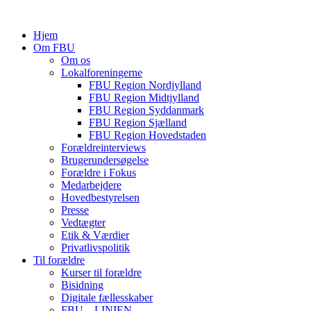
Hjem
Om FBU
Om os
Lokalforeningerne
FBU Region Nordjylland
FBU Region Midtjylland
FBU Region Syddanmark
FBU Region Sjælland
FBU Region Hovedstaden
Forældreinterviews
Brugerundersøgelse
Forældre i Fokus
Medarbejdere
Hovedbestyrelsen
Presse
Vedtægter
Etik & Værdier
Privatlivspolitik
Til forældre
Kurser til forældre
Bisidning
Digitale fællesskaber
FBU – LINIEN