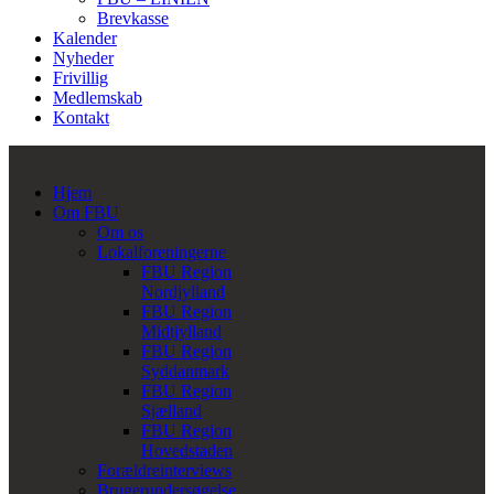
Brevkasse
Kalender
Nyheder
Frivillig
Medlemskab
Kontakt
Hjem
Om FBU
Om os
Lokalforeningerne
FBU Region
Nordjylland
FBU Region
Midtjylland
FBU Region
Syddanmark
FBU Region
Sjælland
FBU Region
Hovedstaden
Forældreinterviews
Brugerundersøgelse