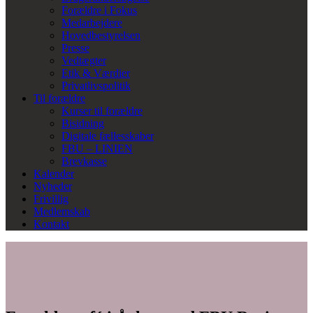
Forældre i Fokus
Medarbejdere
Hovedbestyrelsen
Presse
Vedtægter
Etik & Værdier
Privatlivspolitik
Til forældre
Kurser til forældre
Bisidning
Digitale fællesskaber
FBU – LINIEN
Brevkasse
Kalender
Nyheder
Frivillig
Medlemskab
Kontakt