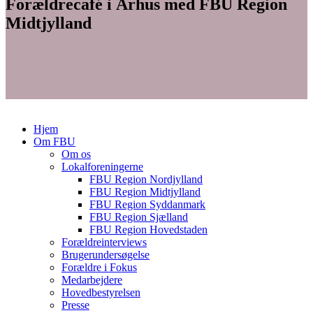
Forældrecafé i Århus med FBU Region
Midtjylland
Hjem
Om FBU
Om os
Lokalforeningerne
FBU Region Nordjylland
FBU Region Midtjylland
FBU Region Syddanmark
FBU Region Sjælland
FBU Region Hovedstaden
Forældreinterviews
Brugerundersøgelse
Forældre i Fokus
Medarbejdere
Hovedbestyrelsen
Presse