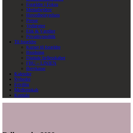
Forældre i Fokus
Medarbejdere
Hovedbestyrelsen
Presse
Vedtægter
Etik & Værdier
Privatlivspolitik
Til forældre
Kurser til forældre
Bisidning
Digitale fællesskaber
FBU – LINIEN
Brevkasse
Kalender
Nyheder
Frivillig
Medlemskab
Kontakt