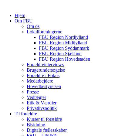
Hjem
Om FBU
Om os
Lokalforeningerne
FBU Region Nordjylland
FBU Region Midtjylland
FBU Region Syddanmark
FBU Region Sjælland
FBU Region Hovedstaden
Forældreinterviews
Brugerundersøgelse
Forældre i Fokus
Medarbejdere
Hovedbestyrelsen
Presse
Vedtægter
Etik & Værdier
Privatlivspolitik
Til forældre
Kurser til forældre
Bisidning
Digitale fællesskaber
FBU – LINIEN