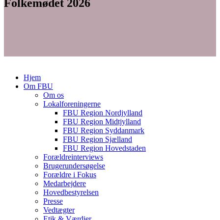
Folkemødet 2026
Hjem
Om FBU
Om os
Lokalforeningerne
FBU Region Nordjylland
FBU Region Midtjylland
FBU Region Syddanmark
FBU Region Sjælland
FBU Region Hovedstaden
Forældreinterviews
Brugerundersøgelse
Forældre i Fokus
Medarbejdere
Hovedbestyrelsen
Presse
Vedtægter
Etik & Værdier