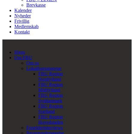
Brevkasse
Kalender
Nyheder
Frivillig
Medlemskab
Kontakt
Hjem
Om FBU
Om os
Lokalforeningerne
FBU Region
Nordjylland
FBU Region
Midtjylland
FBU Region
Syddanmark
FBU Region
Sjælland
FBU Region
Hovedstaden
Forældreinterviews
Brugerundersøgelse