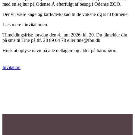
med en sejltur på Odense Å efterfulgt af besøg i Odense ZOO.
Der vil være kage og kaffe/te/kakao til de voksne og is til børnene.
Læs mere i invitationen.
Tilmeldingsfrist: torsdag den 4. juni 2026, kl. 20. Du tilmelder dig
på sms til Tine på tlf. 28 89 04 78 eller tine@fbu.dk.
Husk at oplyse navn på alle deltagere og alder på barn/børn.
Invitation