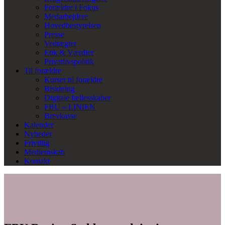
Forældre i Fokus
Medarbejdere
Hovedbestyrelsen
Presse
Vedtægter
Etik & Værdier
Privatlivspolitik
Til forældre
Kurser til forældre
Bisidning
Digitale fællesskaber
FBU – LINIEN
Brevkasse
Kalender
Nyheder
Frivillig
Medlemskab
Kontakt