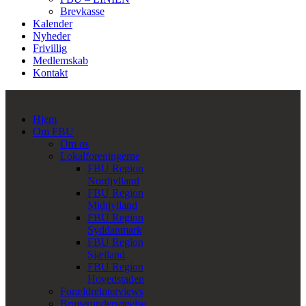
Brevkasse
Kalender
Nyheder
Frivillig
Medlemskab
Kontakt
Hjem
Om FBU
Om os
Lokalforeningerne
FBU Region
Nordjylland
FBU Region
Midtjylland
FBU Region
Syddanmark
FBU Region
Sjælland
FBU Region
Hovedstaden
Forældreinterviews
Brugerundersøgelse