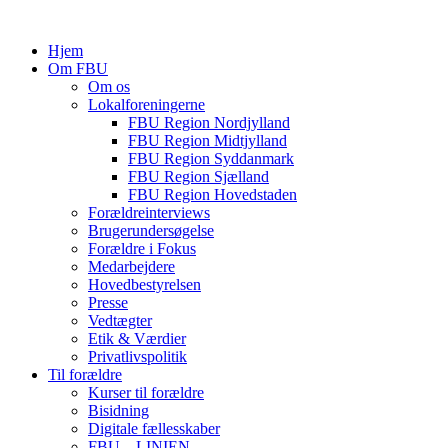
Hjem
Om FBU
Om os
Lokalforeningerne
FBU Region Nordjylland
FBU Region Midtjylland
FBU Region Syddanmark
FBU Region Sjælland
FBU Region Hovedstaden
Forældreinterviews
Brugerundersøgelse
Forældre i Fokus
Medarbejdere
Hovedbestyrelsen
Presse
Vedtægter
Etik & Værdier
Privatlivspolitik
Til forældre
Kurser til forældre
Bisidning
Digitale fællesskaber
FBU – LINIEN