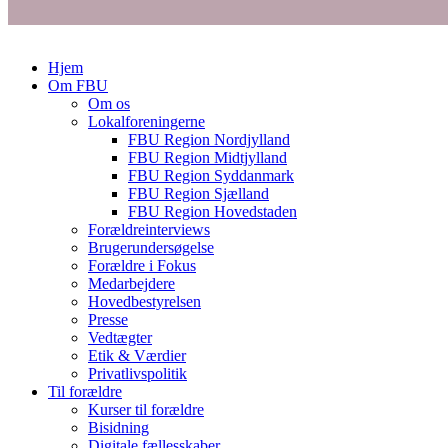
Hjem
Om FBU
Om os
Lokalforeningerne
FBU Region Nordjylland
FBU Region Midtjylland
FBU Region Syddanmark
FBU Region Sjælland
FBU Region Hovedstaden
Forældreinterviews
Brugerundersøgelse
Forældre i Fokus
Medarbejdere
Hovedbestyrelsen
Presse
Vedtægter
Etik & Værdier
Privatlivspolitik
Til forældre
Kurser til forældre
Bisidning
Digitale fællesskaber