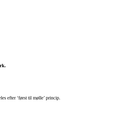
rk.
s efter ‘først til mølle’ princip.