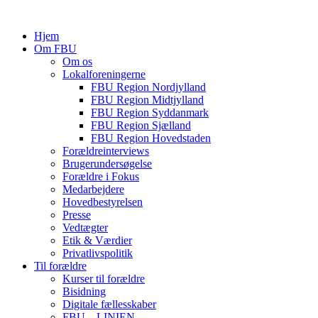
Hjem
Om FBU
Om os
Lokalforeningerne
FBU Region Nordjylland
FBU Region Midtjylland
FBU Region Syddanmark
FBU Region Sjælland
FBU Region Hovedstaden
Forældreinterviews
Brugerundersøgelse
Forældre i Fokus
Medarbejdere
Hovedbestyrelsen
Presse
Vedtægter
Etik & Værdier
Privatlivspolitik
Til forældre
Kurser til forældre
Bisidning
Digitale fællesskaber
FBU – LINIEN