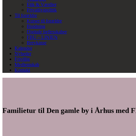
Etik & Værdier
Privatlivspolitik
Til forældre
Kurser til forældre
Bisidning
Digitale fællesskaber
FBU – LINIEN
Brevkasse
Kalender
Nyheder
Frivillig
Medlemskab
Kontakt
Familietur til Den gamle by i Århus med