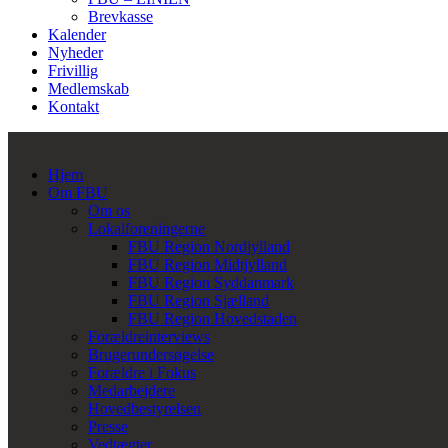
Brevkasse
Kalender
Nyheder
Frivillig
Medlemskab
Kontakt
Hjem
Om FBU
Om os
Lokalforeningerne
FBU Region Nordjylland
FBU Region Midtjylland
FBU Region Syddanmark
FBU Region Sjælland
FBU Region Hovedstaden
Forældreinterviews
Brugerundersøgelse
Forældre i Fokus
Medarbejdere
Hovedbestyrelsen
Presse
Vedtægter