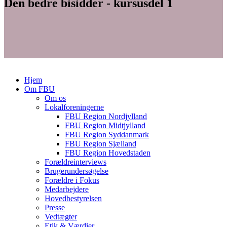
Den bedre bisidder - kursusdel 1
Hjem
Om FBU
Om os
Lokalforeningerne
FBU Region Nordjylland
FBU Region Midtjylland
FBU Region Syddanmark
FBU Region Sjælland
FBU Region Hovedstaden
Forældreinterviews
Brugerundersøgelse
Forældre i Fokus
Medarbejdere
Hovedbestyrelsen
Presse
Vedtægter
Etik & Værdier