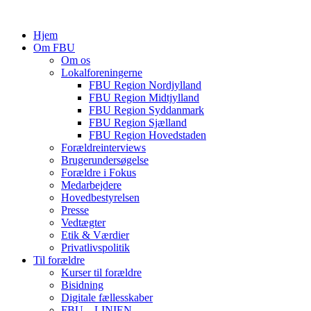
Hjem
Om FBU
Om os
Lokalforeningerne
FBU Region Nordjylland
FBU Region Midtjylland
FBU Region Syddanmark
FBU Region Sjælland
FBU Region Hovedstaden
Forældreinterviews
Brugerundersøgelse
Forældre i Fokus
Medarbejdere
Hovedbestyrelsen
Presse
Vedtægter
Etik & Værdier
Privatlivspolitik
Til forældre
Kurser til forældre
Bisidning
Digitale fællesskaber
FBU – LINIEN