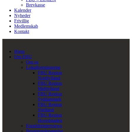
Brevkasse
Kalender
Nyheder
Frivillig
Medlemskab
Kontakt
Hjem
Om FBU
Om os
Lokalforeningerne
FBU Region
Nordjylland
FBU Region
Midtjylland
FBU Region
Syddanmark
FBU Region
Sjælland
FBU Region
Hovedstaden
Forældreinterviews
Brugerundersøgelse