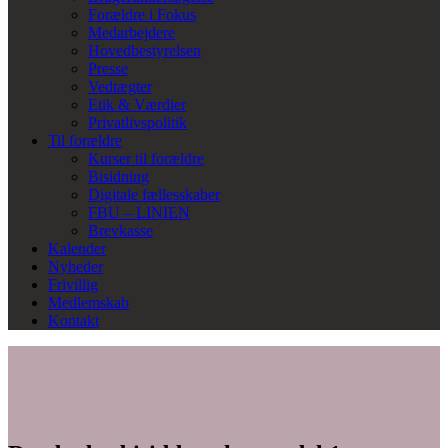
Forældre i Fokus
Medarbejdere
Hovedbestyrelsen
Presse
Vedtægter
Etik & Værdier
Privatlivspolitik
Til forældre
Kurser til forældre
Bisidning
Digitale fællesskaber
FBU – LINIEN
Brevkasse
Kalender
Nyheder
Frivillig
Medlemskab
Kontakt